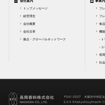
会社案内
事業内
トップメッセージ
フ
経営理念
フ
会社概要
食
会社沿革
機
拠点・グローバルネットワーク
-
ト
-
ユ
長
社会